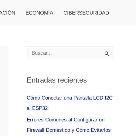
ACIÓN
ECONOMÍA
CIBERSEGURIDAD
B
u
s
Entradas recientes
c
a
Cómo Conectar una Pantalla LCD I2C
r
al ESP32
p
Errores Comunes al Configurar un
o
Firewall Doméstico y Cómo Evitarlos
r