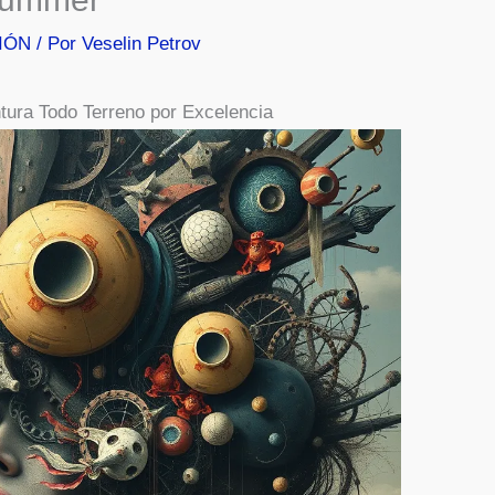
IÓN
/ Por
Veselin Petrov
ura Todo Terreno por Excelencia