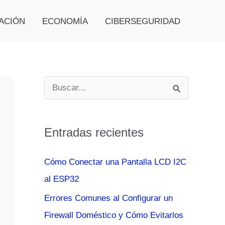
ACIÓN
ECONOMÍA
CIBERSEGURIDAD
B
u
s
Entradas recientes
c
a
Cómo Conectar una Pantalla LCD I2C
r
al ESP32
p
Errores Comunes al Configurar un
o
Firewall Doméstico y Cómo Evitarlos
r