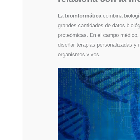
La
bioinformática
combina biología
grandes cantidades de datos biol
proteómicas. En el campo médico, s
diseñar terapias personalizadas y
organismos vivos.