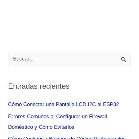
B
u
s
Entradas recientes
c
a
Cómo Conectar una Pantalla LCD I2C al ESP32
r
Errores Comunes al Configurar un Firewall
p
Doméstico y Cómo Evitarlos
o
Cómo Configurar Bloques de Código Profesionales