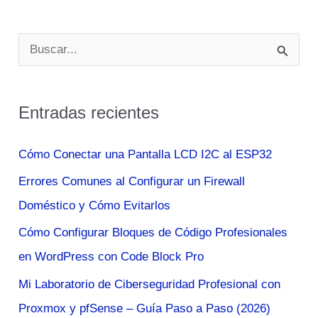
B
u
s
Entradas recientes
c
a
Cómo Conectar una Pantalla LCD I2C al ESP32
r
Errores Comunes al Configurar un Firewall
p
Doméstico y Cómo Evitarlos
o
Cómo Configurar Bloques de Código Profesionales
r
en WordPress con Code Block Pro
:
Mi Laboratorio de Ciberseguridad Profesional con
Proxmox y pfSense – Guía Paso a Paso (2026)