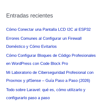
u
s
Entradas recientes
c
a
Cómo Conectar una Pantalla LCD I2C al ESP32
r
Errores Comunes al Configurar un Firewall
p
Doméstico y Cómo Evitarlos
o
Cómo Configurar Bloques de Código Profesionales
r
en WordPress con Code Block Pro
:
Mi Laboratorio de Ciberseguridad Profesional con
Proxmox y pfSense – Guía Paso a Paso (2026)
Todo sobre Laravel: qué es, cómo utilizarlo y
configurarlo paso a paso