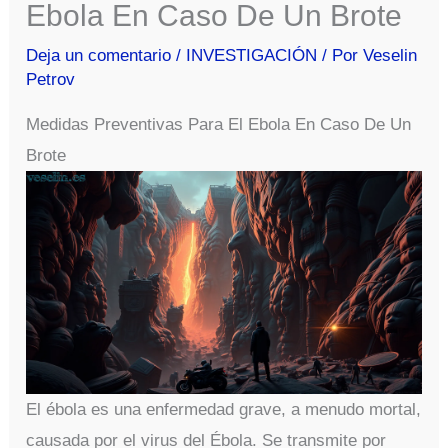
Ebola En Caso De Un Brote
Deja un comentario
/
INVESTIGACIÓN
/ Por
Veselin
Petrov
Medidas Preventivas Para El Ebola En Caso De Un
Brote
El ébola es una enfermedad grave, a menudo mortal,
causada por el virus del Ébola. Se transmite por