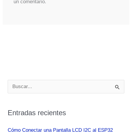
un comentario.
B
u
s
Entradas recientes
c
a
Cómo Conectar una Pantalla LCD I2C al ESP32