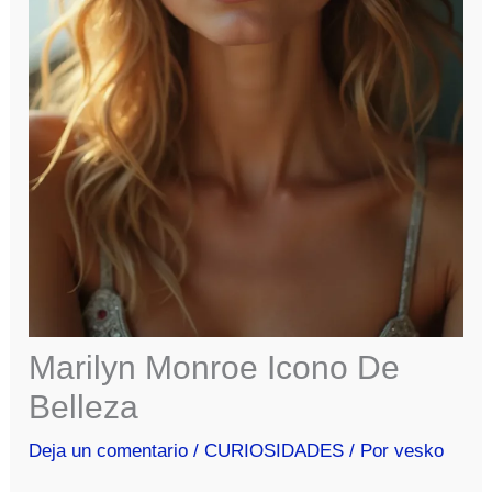
Marilyn Monroe Icono De
Belleza
Deja un comentario
/
CURIOSIDADES
/ Por
vesko