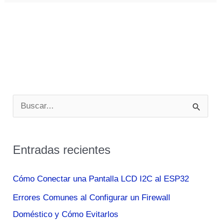
B
u
s
Entradas recientes
c
a
Cómo Conectar una Pantalla LCD I2C al ESP32
r
Errores Comunes al Configurar un Firewall
p
Doméstico y Cómo Evitarlos
o