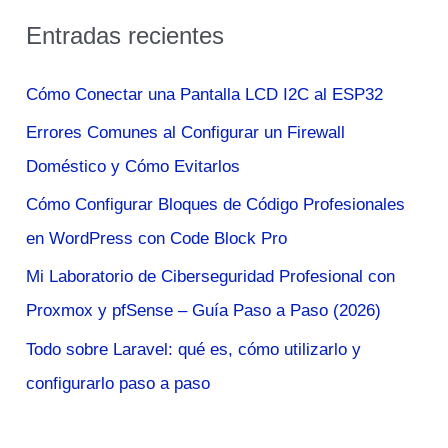
s
Entradas recientes
c
a
Cómo Conectar una Pantalla LCD I2C al ESP32
r
Errores Comunes al Configurar un Firewall
p
Doméstico y Cómo Evitarlos
o
Cómo Configurar Bloques de Código Profesionales
r
en WordPress con Code Block Pro
:
Mi Laboratorio de Ciberseguridad Profesional con
Proxmox y pfSense – Guía Paso a Paso (2026)
Todo sobre Laravel: qué es, cómo utilizarlo y
configurarlo paso a paso