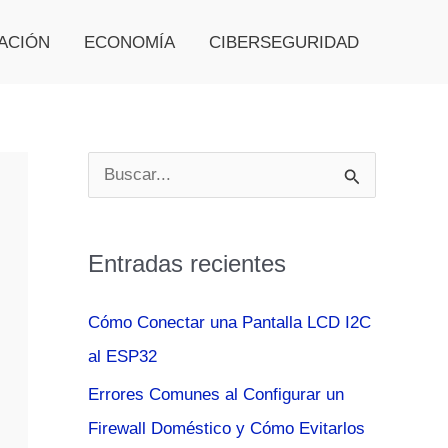
ACIÓN
ECONOMÍA
CIBERSEGURIDAD
B
u
s
Entradas recientes
c
a
Cómo Conectar una Pantalla LCD I2C
r
al ESP32
p
Errores Comunes al Configurar un
o
Firewall Doméstico y Cómo Evitarlos
r