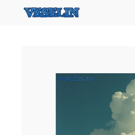
Ir
al
contenido