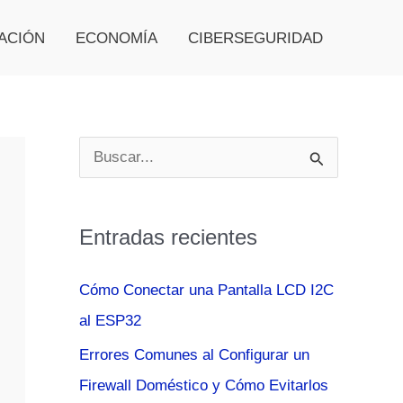
ACIÓN
ECONOMÍA
CIBERSEGURIDAD
B
u
s
Entradas recientes
c
a
Cómo Conectar una Pantalla LCD I2C
r
al ESP32
p
Errores Comunes al Configurar un
o
Firewall Doméstico y Cómo Evitarlos
r