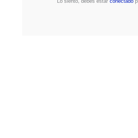
Lo siento, debes estar
conectado
p