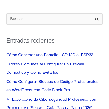
B
u
s
Entradas recientes
c
a
Cómo Conectar una Pantalla LCD I2C al ESP32
r
Errores Comunes al Configurar un Firewall
p
Doméstico y Cómo Evitarlos
o
Cómo Configurar Bloques de Código Profesionales
r
en WordPress con Code Block Pro
:
Mi Laboratorio de Ciberseguridad Profesional con
Proxmox y pfSense – Guía Paso a Paso (2026)