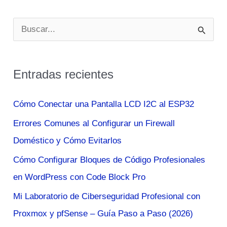
B
u
s
Entradas recientes
c
a
Cómo Conectar una Pantalla LCD I2C al ESP32
r
Errores Comunes al Configurar un Firewall
p
Doméstico y Cómo Evitarlos
o
Cómo Configurar Bloques de Código Profesionales
r
en WordPress con Code Block Pro
:
Mi Laboratorio de Ciberseguridad Profesional con
Proxmox y pfSense – Guía Paso a Paso (2026)