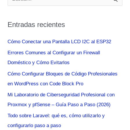
u
s
Entradas recientes
c
a
Cómo Conectar una Pantalla LCD I2C al ESP32
r
Errores Comunes al Configurar un Firewall
p
Doméstico y Cómo Evitarlos
o
Cómo Configurar Bloques de Código Profesionales
r
en WordPress con Code Block Pro
:
Mi Laboratorio de Ciberseguridad Profesional con
Proxmox y pfSense – Guía Paso a Paso (2026)
Todo sobre Laravel: qué es, cómo utilizarlo y
configurarlo paso a paso