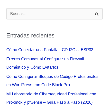
B
u
s
Entradas recientes
c
a
Cómo Conectar una Pantalla LCD I2C al ESP32
r
Errores Comunes al Configurar un Firewall
p
Doméstico y Cómo Evitarlos
o
Cómo Configurar Bloques de Código Profesionales
r
en WordPress con Code Block Pro
:
Mi Laboratorio de Ciberseguridad Profesional con
Proxmox y pfSense – Guía Paso a Paso (2026)