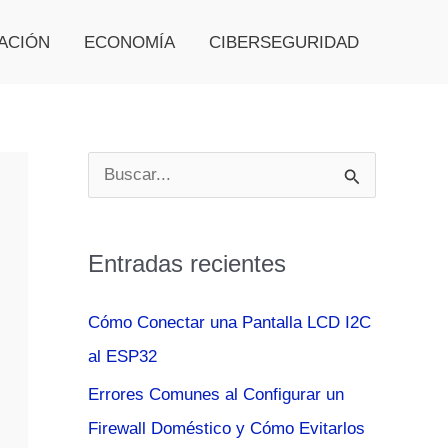
ACIÓN
ECONOMÍA
CIBERSEGURIDAD
B
u
s
Entradas recientes
c
a
Cómo Conectar una Pantalla LCD I2C
r
al ESP32
p
Errores Comunes al Configurar un
o
Firewall Doméstico y Cómo Evitarlos
r