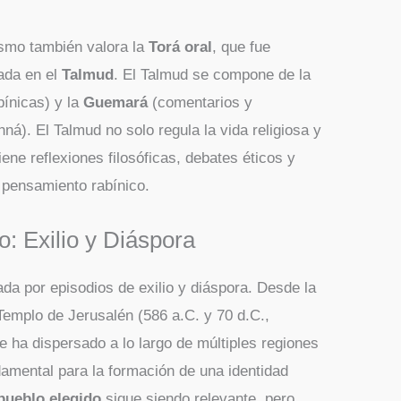
ísmo también valora la
Torá oral
, que fue
ada en el
Talmud
. El Talmud se compone de la
bínicas) y la
Guemará
(comentarios y
ná). El Talmud no solo regula la vida religiosa y
ene reflexiones filosóficas, debates éticos y
l pensamiento rabínico.
o: Exilio y Diáspora
ada por episodios de exilio y diáspora. Desde la
Templo de Jerusalén (586 a.C. y 70 d.C.,
e ha dispersado a lo largo de múltiples regiones
damental para la formación de una identidad
pueblo elegido
sigue siendo relevante, pero