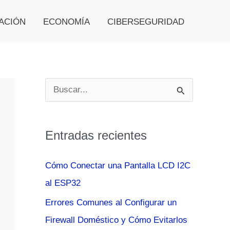
ACIÓN
ECONOMÍA
CIBERSEGURIDAD
B
u
s
Entradas recientes
c
a
Cómo Conectar una Pantalla LCD I2C
r
al ESP32
p
Errores Comunes al Configurar un
o
Firewall Doméstico y Cómo Evitarlos
r