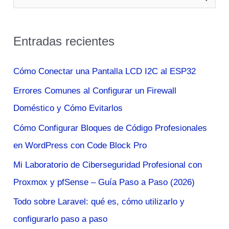
u
s
Entradas recientes
c
a
Cómo Conectar una Pantalla LCD I2C al ESP32
r
Errores Comunes al Configurar un Firewall
p
Doméstico y Cómo Evitarlos
o
Cómo Configurar Bloques de Código Profesionales
r
en WordPress con Code Block Pro
:
Mi Laboratorio de Ciberseguridad Profesional con
Proxmox y pfSense – Guía Paso a Paso (2026)
Todo sobre Laravel: qué es, cómo utilizarlo y
configurarlo paso a paso