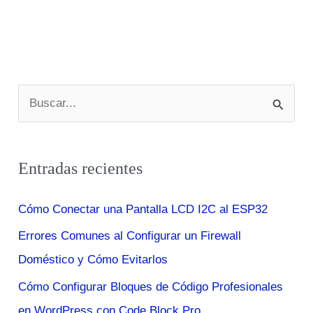
B
u
s
Entradas recientes
c
a
Cómo Conectar una Pantalla LCD I2C al ESP32
r
Errores Comunes al Configurar un Firewall
p
Doméstico y Cómo Evitarlos
o
r
Cómo Configurar Bloques de Código Profesionales
:
en WordPress con Code Block Pro