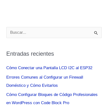
B
u
s
Entradas recientes
c
a
Cómo Conectar una Pantalla LCD I2C al ESP32
r
Errores Comunes al Configurar un Firewall
p
Doméstico y Cómo Evitarlos
o
Cómo Configurar Bloques de Código Profesionales
r
en WordPress con Code Block Pro
: