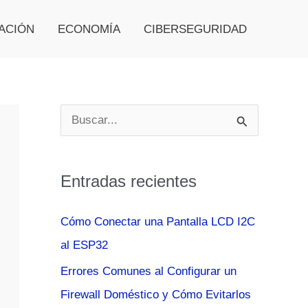
ACIÓN
ECONOMÍA
CIBERSEGURIDAD
B
u
s
Entradas recientes
c
a
Cómo Conectar una Pantalla LCD I2C
r
al ESP32
p
Errores Comunes al Configurar un
o
Firewall Doméstico y Cómo Evitarlos
r