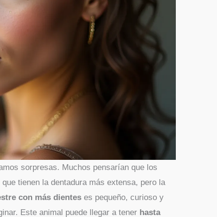
ramos sorpresas. Muchos pensarían que los
que tienen la dentadura más extensa, pero la
estre con más dientes
es pequeño, curioso y
ginar. Este animal puede llegar a tener
hasta