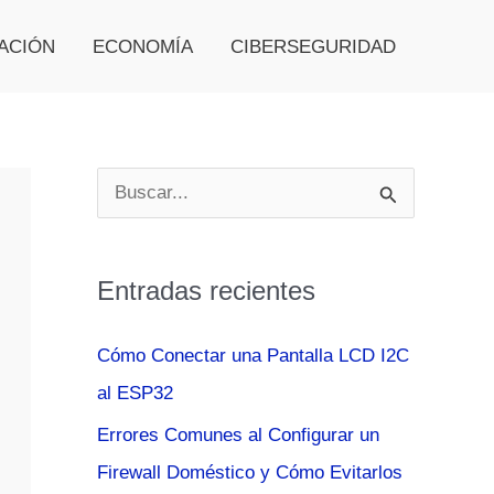
ACIÓN
ECONOMÍA
CIBERSEGURIDAD
B
u
s
Entradas recientes
c
a
Cómo Conectar una Pantalla LCD I2C
r
al ESP32
p
Errores Comunes al Configurar un
o
Firewall Doméstico y Cómo Evitarlos
r