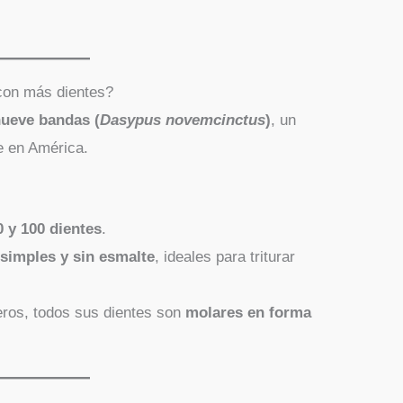
 con más dientes?
nueve bandas (
Dasypus novemcinctus
)
, un
e en América.
0 y 100 dientes
.
simples y sin esmalte
, ideales para triturar
eros, todos sus dientes son
molares en forma