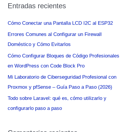
Entradas recientes
c
a
Cómo Conectar una Pantalla LCD I2C al ESP32
r
Errores Comunes al Configurar un Firewall
p
Doméstico y Cómo Evitarlos
o
Cómo Configurar Bloques de Código Profesionales
r
en WordPress con Code Block Pro
:
Mi Laboratorio de Ciberseguridad Profesional con
Proxmox y pfSense – Guía Paso a Paso (2026)
Todo sobre Laravel: qué es, cómo utilizarlo y
configurarlo paso a paso