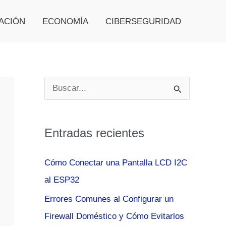
ACIÓN
ECONOMÍA
CIBERSEGURIDAD
B
u
s
Entradas recientes
c
a
Cómo Conectar una Pantalla LCD I2C
r
al ESP32
p
Errores Comunes al Configurar un
o
Firewall Doméstico y Cómo Evitarlos
r