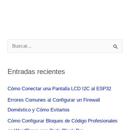
B
u
s
Entradas recientes
c
a
Cómo Conectar una Pantalla LCD I2C al ESP32
r
Errores Comunes al Configurar un Firewall
p
Doméstico y Cómo Evitarlos
o
Cómo Configurar Bloques de Código Profesionales
r