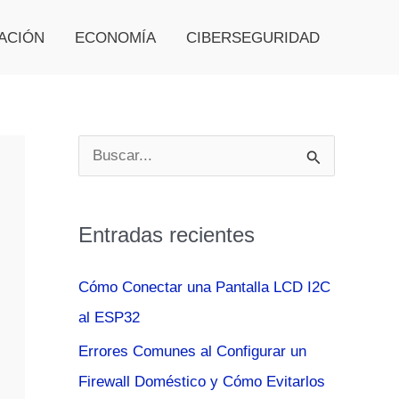
ACIÓN
ECONOMÍA
CIBERSEGURIDAD
B
u
s
Entradas recientes
c
a
Cómo Conectar una Pantalla LCD I2C
r
al ESP32
p
Errores Comunes al Configurar un
o
Firewall Doméstico y Cómo Evitarlos
r