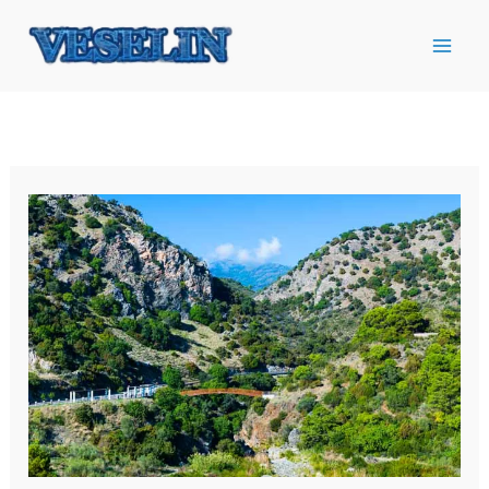
Ir
al
contenido