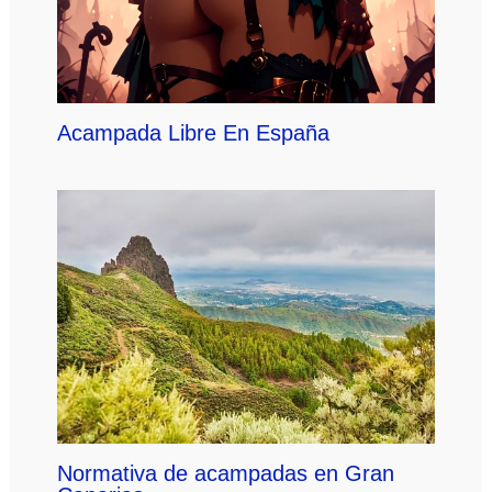
Acampada Libre En España
Normativa de acampadas en Gran