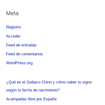
Meta
Registro
Acceder
Feed de entradas
Feed de comentarios
WordPress.org
¿Qué es el Zodiaco Chino y cómo saber tu signo
según tu fecha de nacimiento?
Acampadas libre por España