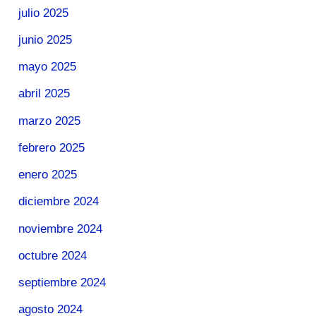
julio 2025
junio 2025
mayo 2025
abril 2025
marzo 2025
febrero 2025
enero 2025
diciembre 2024
noviembre 2024
octubre 2024
septiembre 2024
agosto 2024