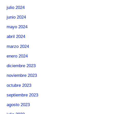
julio 2024
junio 2024
mayo 2024
abril 2024
marzo 2024
enero 2024
diciembre 2023
noviembre 2023
octubre 2023
septiembre 2023
agosto 2023