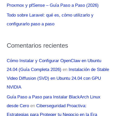
Proxmox y pfSense – Guía Paso a Paso (2026)
Todo sobre Laravel: qué es, cómo utilizarlo y
configurarlo paso a paso
Comentarios recientes
Cómo Instalar y Configurar OpenClaw en Ubuntu
24.04 (Guía Completa 2026)
en
Instalación de Stable
Video Diffusion (SVD) en Ubuntu 24.04 con GPU
NVIDIA
Guía Paso a Paso para Instalar BlackArch Linux
desde Cero
en
Ciberseguridad Proactiva:
Estrategias para Proteger tu Negocio en la Era