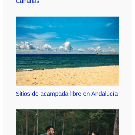
Canarias
Sitios de acampada libre en Andalucía