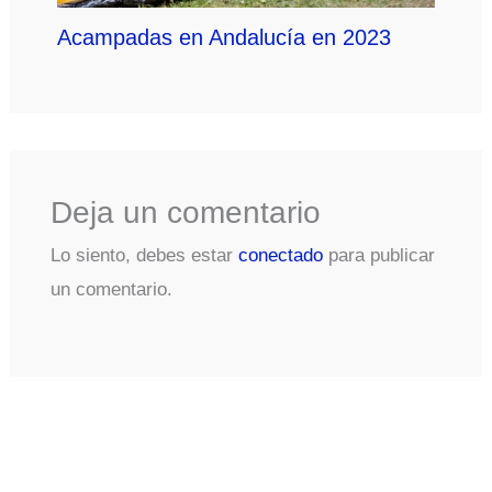
Acampadas en Andalucía en 2023
Deja un comentario
Lo siento, debes estar
conectado
para publicar
un comentario.