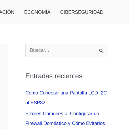
ACIÓN
ECONOMÍA
CIBERSEGURIDAD
B
u
s
Entradas recientes
c
a
Cómo Conectar una Pantalla LCD I2C
r
al ESP32
p
Errores Comunes al Configurar un
o
Firewall Doméstico y Cómo Evitarlos
r