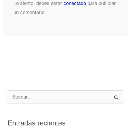
Lo siento, debes estar
conectado
para publicar
un comentario.
B
u
s
Entradas recientes
c