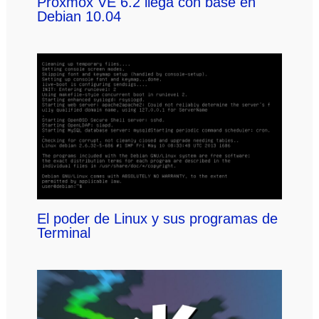
Proxmox VE 6.2 llega con base en
Debian 10.04
El poder de Linux y sus programas de
Terminal