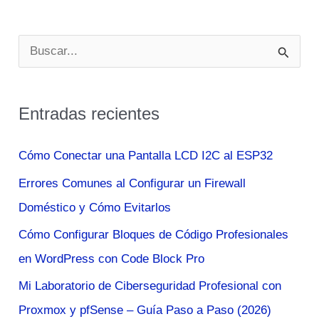
B
u
s
Entradas recientes
c
a
Cómo Conectar una Pantalla LCD I2C al ESP32
r
Errores Comunes al Configurar un Firewall
p
Doméstico y Cómo Evitarlos
o
Cómo Configurar Bloques de Código Profesionales
r
en WordPress con Code Block Pro
:
Mi Laboratorio de Ciberseguridad Profesional con
Proxmox y pfSense – Guía Paso a Paso (2026)