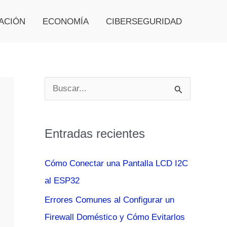
ACIÓN
ECONOMÍA
CIBERSEGURIDAD
B
u
s
Entradas recientes
c
a
Cómo Conectar una Pantalla LCD I2C
r
al ESP32
p
Errores Comunes al Configurar un
o
Firewall Doméstico y Cómo Evitarlos
r