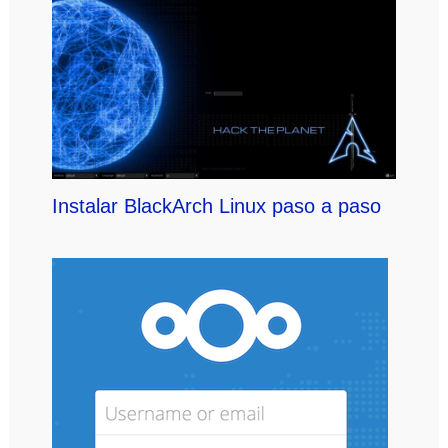
Instalar BlackArch Linux paso a paso