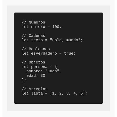
// Números

let numero = 100;

// Cadenas

let texto = "Hola, mundo";

// Booleanos

let esVerdadero = true;

// Objetos

let persona = {

  nombre: "Juan",

  edad: 30

};

// Arreglos
