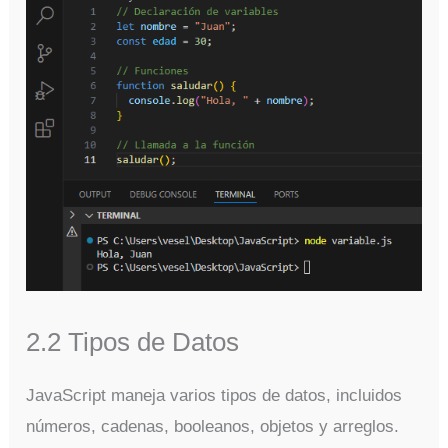
2.2 Tipos de Datos
JavaScript maneja varios tipos de datos, incluidos
números, cadenas, booleanos, objetos y arreglos.