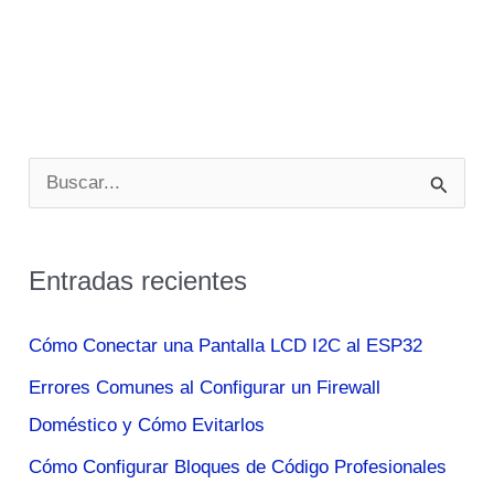
B
u
s
Entradas recientes
c
a
Cómo Conectar una Pantalla LCD I2C al ESP32
r
Errores Comunes al Configurar un Firewall
p
Doméstico y Cómo Evitarlos
o
Cómo Configurar Bloques de Código Profesionales
r