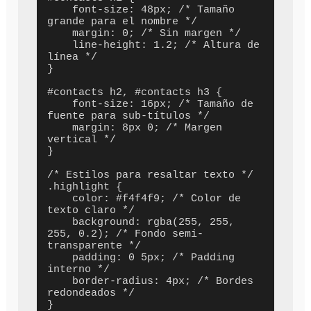
    font-size: 48px; /* Tamaño 
grande para el nombre */

    margin: 0; /* Sin margen */

    line-height: 1.2; /* Altura de 
línea */

}

#contacts h2, #contacts h3 {

    font-size: 16px; /* Tamaño de 
fuente para sub-títulos */

    margin: 8px 0; /* Margen 
vertical */

}

/* Estilos para resaltar texto */

.highlight {

    color: #f4f4f9; /* Color de 
texto claro */

    background: rgba(255, 255, 
255, 0.2); /* Fondo semi-
transparente */

    padding: 0 5px; /* Padding 
interno */

    border-radius: 4px; /* Bordes 
redondeados */

}
