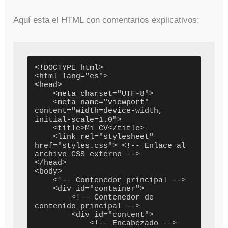
Aquí esta el HTML con comentarios explicativos:
<!DOCTYPE html>

<html lang="es">

<head>

    <meta charset="UTF-8">

    <meta name="viewport" 
content="width=device-width, 
initial-scale=1.0">

    <title>Mi CV</title>

    <link rel="stylesheet" 
href="styles.css"> <!-- Enlace al 
archivo CSS externo -->

</head>

<body>

    <!-- Contenedor principal -->

    <div id="container">

        <!-- Contenedor de 
contenido principal -->

        <div id="content">

            <!-- Encabezado -->
