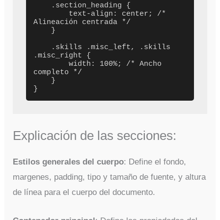
    .section_heading {

        text-align: center; /* 
Alineación centrada */

    }

    .skills .misc_left, .skills 
.misc_right {

        width: 100%; /* Ancho 
completo */

    }

Explicación de las secciones:
Estilos generales del cuerpo
: Define el fondo,
margenes, padding, tipo y tamaño de fuente, y altura
de línea para el cuerpo del documento.