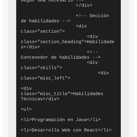
según sea necesario -->

                    </div>

                    <!-- Sección 
de habilidades -->

                    <div 
class="section">

                        <div 
class="section_heading">Habilidade
s</div>

                        <!-- 
Contenedor de habilidades -->

                        <div 
class="skills">

                            <div 
class="misc_left">

<div 
class="misc_title">Habilidades 
Técnicas</div>

<ul>

<li>Programación en Java</li>

<li>Desarrollo Web con React</li>
