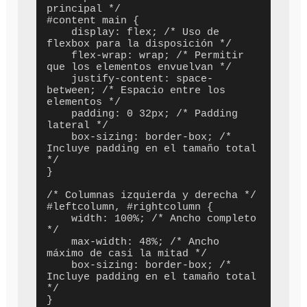
principal */

#content main {

    display: flex; /* Uso de 
flexbox para la disposición */

    flex-wrap: wrap; /* Permitir 
que los elementos envuelvan */

    justify-content: space-
between; /* Espacio entre los 
elementos */

    padding: 0 32px; /* Padding 
lateral */

    box-sizing: border-box; /* 
Incluye padding en el tamaño total 
*/

}

/* Columnas izquierda y derecha */

#leftcolumn, #rightcolumn {

    width: 100%; /* Ancho completo 
*/

    max-width: 48%; /* Ancho 
máximo de casi la mitad */

    box-sizing: border-box; /* 
Incluye padding en el tamaño total 
*/

}
