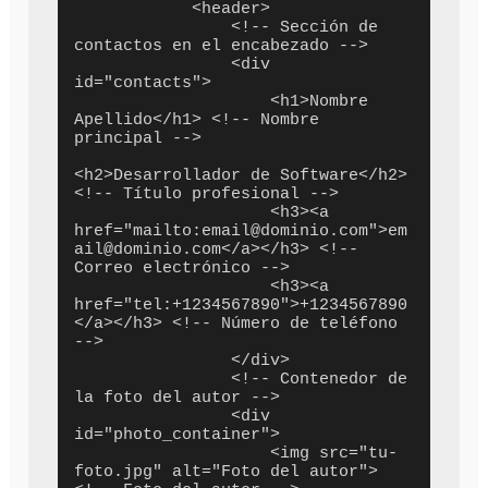
            <header>

                <!-- Sección de 
contactos en el encabezado -->

                <div 
id="contacts">

                    <h1>Nombre 
Apellido</h1> <!-- Nombre 
principal -->

<h2>Desarrollador de Software</h2> 
<!-- Título profesional -->

                    <h3><a 
href="mailto:email@dominio.com">em
ail@dominio.com</a></h3> <!-- 
Correo electrónico -->

                    <h3><a 
href="tel:+1234567890">+1234567890
</a></h3> <!-- Número de teléfono 
-->

                </div>

                <!-- Contenedor de 
la foto del autor -->

                <div 
id="photo_container">

                    <img src="tu-
foto.jpg" alt="Foto del autor"> 