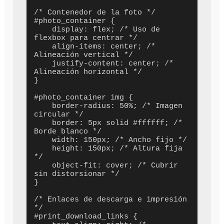
/* Contenedor de la foto */

#photo_container {

    display: flex; /* Uso de 
flexbox para centrar */

    align-items: center; /* 
Alineación vertical */

    justify-content: center; /* 
Alineación horizontal */

}

#photo_container img {

    border-radius: 50%; /* Imagen 
circular */

    border: 5px solid #ffffff; /* 
Borde blanco */

    width: 150px; /* Ancho fijo */

    height: 150px; /* Altura fija 
*/

    object-fit: cover; /* Cubrir 
sin distorsionar */

}

/* Enlaces de descarga e impresión 
*/

#print_download_links {
