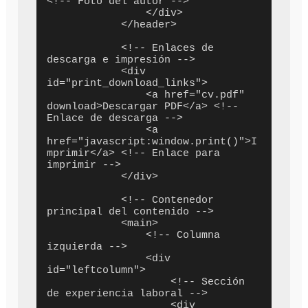
<!-- Foto del autor -->

                </div>

            </header>

            <!-- Enlaces de 
descarga e impresión -->

            <div 
id="print_download_links">

                <a href="cv.pdf" 
download>Descargar PDF</a> <!-- 
Enlace de descarga -->

                <a 
href="javascript:window.print()">I
mprimir</a> <!-- Enlace para 
imprimir -->

            </div>

            <!-- Contenedor 
principal del contenido -->

            <main>

                <!-- Columna 
izquierda -->

                <div 
id="leftcolumn">

                    <!-- Sección 
de experiencia laboral -->

                    <div 