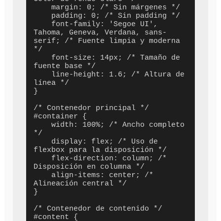
    margin: 0; /* Sin márgenes */

    padding: 0; /* Sin padding */

    font-family: 'Segoe UI', 
Tahoma, Geneva, Verdana, sans-
serif; /* Fuente limpia y moderna 
*/

    font-size: 14px; /* Tamaño de 
fuente base */

    line-height: 1.6; /* Altura de 
línea */

}

/* Contenedor principal */

#container {

    width: 100%; /* Ancho completo 
*/

    display: flex; /* Uso de 
flexbox para la disposición */

    flex-direction: column; /* 
Disposición en columna */

    align-items: center; /* 
Alineación central */

}

/* Contenedor de contenido */

#content {
