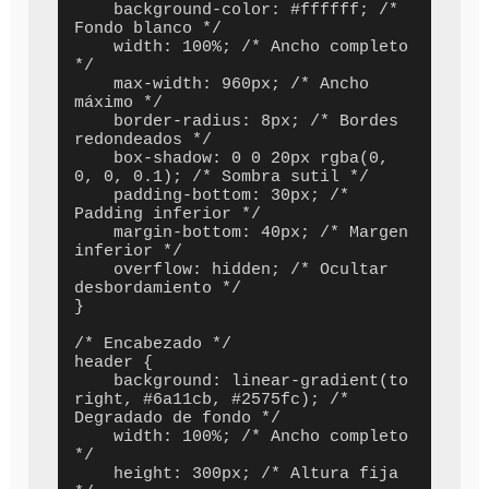
    background-color: #ffffff; /* 
Fondo blanco */

    width: 100%; /* Ancho completo 
*/

    max-width: 960px; /* Ancho 
máximo */

    border-radius: 8px; /* Bordes 
redondeados */

    box-shadow: 0 0 20px rgba(0, 
0, 0, 0.1); /* Sombra sutil */

    padding-bottom: 30px; /* 
Padding inferior */

    margin-bottom: 40px; /* Margen 
inferior */

    overflow: hidden; /* Ocultar 
desbordamiento */

}

/* Encabezado */

header {

    background: linear-gradient(to 
right, #6a11cb, #2575fc); /* 
Degradado de fondo */

    width: 100%; /* Ancho completo 
*/

    height: 300px; /* Altura fija 