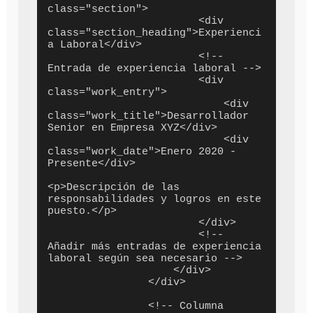
class="section">

                        <div 
class="section_heading">Experienci
a Laboral</div>

                        <!-- 
Entrada de experiencia laboral -->

                        <div 
class="work_entry">

                            <div 
class="work_title">Desarrollador 
Senior en Empresa XYZ</div>

                            <div 
class="work_date">Enero 2020 - 
Presente</div>

<p>Descripción de las 
responsabilidades y logros en este 
puesto.</p>

                        </div>

                        <!-- 
Añadir más entradas de experiencia 
laboral según sea necesario -->

                    </div>

                </div>

                <!-- Columna 