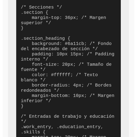
/* Secciones */

.section {

    margin-top: 36px; /* Margen 
superior */

}

.section_heading {

    background: #6a11cb; /* Fondo 
del encabezado de sección */

    padding: 10px 15px; /* Padding 
interno */

    font-size: 20px; /* Tamaño de 
fuente */

    color: #ffffff; /* Texto 
blanco */

    border-radius: 4px; /* Bordes 
redondeados */

    margin-bottom: 10px; /* Margen 
inferior */

}

/* Entradas de trabajo y educación 
*/

.work_entry, .education_entry, 
.skills {
