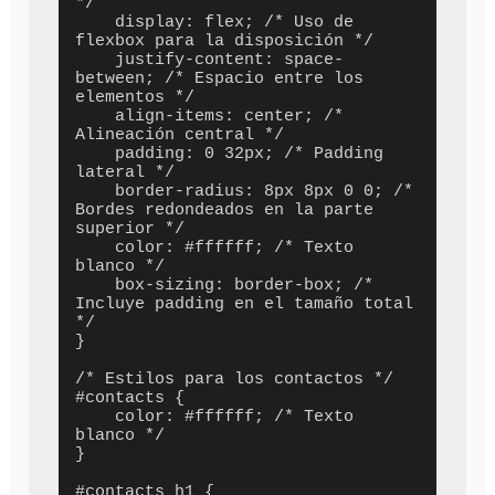
*/

    display: flex; /* Uso de 
flexbox para la disposición */

    justify-content: space-
between; /* Espacio entre los 
elementos */

    align-items: center; /* 
Alineación central */

    padding: 0 32px; /* Padding 
lateral */

    border-radius: 8px 8px 0 0; /* 
Bordes redondeados en la parte 
superior */

    color: #ffffff; /* Texto 
blanco */

    box-sizing: border-box; /* 
Incluye padding en el tamaño total 
*/

}

/* Estilos para los contactos */

#contacts {

    color: #ffffff; /* Texto 
blanco */

}

#contacts h1 {
