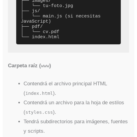
├── images/

│   └── tu-foto.jpg

├── js/

│   └── main.js (si necesitas 
JavaScript)

├── pdf/

│   └── cv.pdf

Carpeta raíz (
)
www
Contendrá el archivo principal HTML
(
).
index.html
Contendrá un archivo para la hoja de estilos
(
).
styles.css
Tendrá subdirectorios para imágenes, fuentes
y scripts.