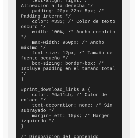
    text-align: right; /* 
Alineación a la derecha */

    padding: 20px 32px 5px; /* 
Padding interno */

    color: #333; /* Color de texto 
oscuro */

    width: 100%; /* Ancho completo 
*/

    max-width: 960px; /* Ancho 
máximo */

    font-size: 12px; /* Tamaño de 
fuente pequeño */

    box-sizing: border-box; /* 
Incluye padding en el tamaño total 
*/

}

#print_download_links a {

    color: #6a11cb; /* Color de 
enlace */

    text-decoration: none; /* Sin 
subrayado */

    margin-left: 10px; /* Margen 
izquierdo */

}

/* Disposición del contenido 