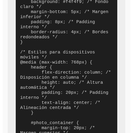
    background: #f4f4f9; /* Fondo 
claro */

    margin-bottom: 5px; /* Margen 
inferior */

    padding: 8px; /* Padding 
interno */

    border-radius: 4px; /* Bordes 
redondeados */

}

/* Estilos para dispositivos 
móviles */

@media (max-width: 768px) {

    header {

        flex-direction: column; /* 
Disposición en columna */

        height: auto; /* Altura 
automática */

        padding: 20px; /* Padding 
interno */

        text-align: center; /* 
Alineación centrada */

    }

    #photo_container {

        margin-top: 20px; /* 