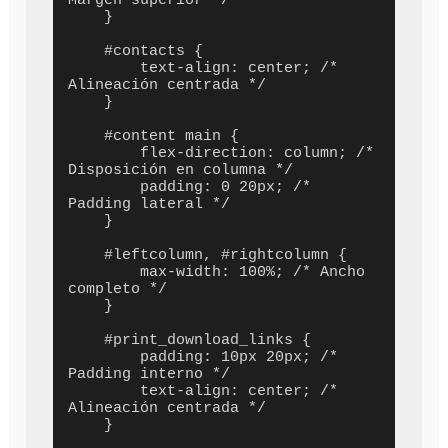
Margen superior */

    }

    #contacts {

        text-align: center; /* 
Alineación centrada */

    }

    #content main {

        flex-direction: column; /* 
Disposición en columna */

        padding: 0 20px; /* 
Padding lateral */

    }

    #leftcolumn, #rightcolumn {

        max-width: 100%; /* Ancho 
completo */

    }

    #print_download_links {

        padding: 10px 20px; /* 
Padding interno */

        text-align: center; /* 
Alineación centrada */

    }
