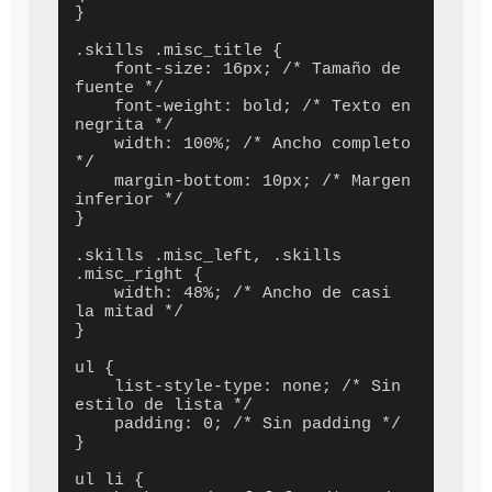
}

.skills .misc_title {

    font-size: 16px; /* Tamaño de 
fuente */

    font-weight: bold; /* Texto en 
negrita */

    width: 100%; /* Ancho completo 
*/

    margin-bottom: 10px; /* Margen 
inferior */

}

.skills .misc_left, .skills 
.misc_right {

    width: 48%; /* Ancho de casi 
la mitad */

}

ul {

    list-style-type: none; /* Sin 
estilo de lista */

    padding: 0; /* Sin padding */

}

ul li {
