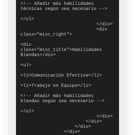
<!-- Añadir más habilidades 
técnicas según sea necesario -->

</ul>

                            </div>

                            <div 
class="misc_right">

<div 
class="misc_title">Habilidades 
Blandas</div>

<ul>

<li>Comunicación Efectiva</li>

<li>Trabajo en Equipo</li>

<!-- Añadir más habilidades 
blandas según sea necesario -->

</ul>

                            </div>

                        </div>

                    </div>

                </div>
