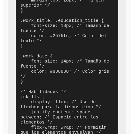
    margin-top: 20px; /* Margen 
superior */

}

.work_title, .education_title {

    font-size: 18px; /* Tamaño de 
fuente */

    color: #2575fc; /* Color del 
texto */

}

.work_date {

    font-size: 14px; /* Tamaño de 
fuente */

    color: #888888; /* Color gris 
*/

}

/* Habilidades */

.skills {

    display: flex; /* Uso de 
flexbox para la disposición */

    justify-content: space-
between; /* Espacio entre los 
elementos */

    flex-wrap: wrap; /* Permitir 
que los elementos envuelvan */
