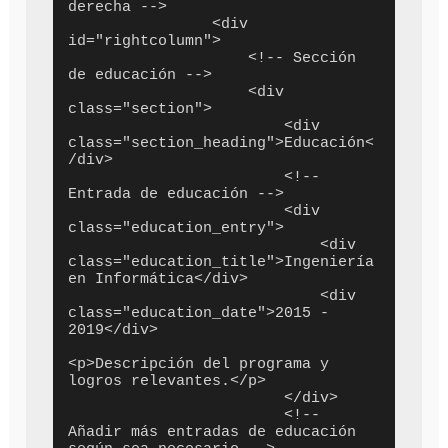
derecha -->

                <div 
id="rightcolumn">

                    <!-- Sección 
de educación -->

                    <div 
class="section">

                        <div 
class="section_heading">Educación<
/div>

                        <!-- 
Entrada de educación -->

                        <div 
class="education_entry">

                            <div 
class="education_title">Ingeniería 
en Informática</div>

                            <div 
class="education_date">2015 - 
2019</div>

<p>Descripción del programa y 
logros relevantes.</p>

                        </div>

                        <!-- 
Añadir más entradas de educación 