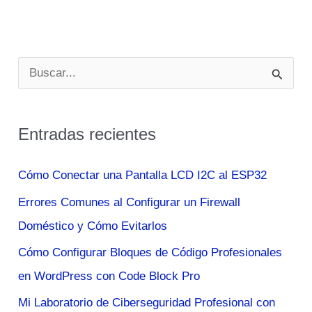
B
u
s
Entradas recientes
c
a
Cómo Conectar una Pantalla LCD I2C al ESP32
r
Errores Comunes al Configurar un Firewall
p
Doméstico y Cómo Evitarlos
o
Cómo Configurar Bloques de Código Profesionales
r
en WordPress con Code Block Pro
:
Mi Laboratorio de Ciberseguridad Profesional con