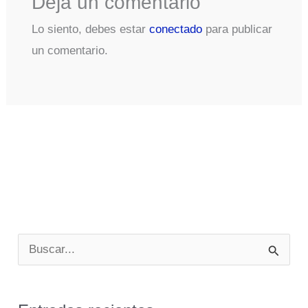
Deja un comentario
Lo siento, debes estar
conectado
para publicar
un comentario.
B
u
s