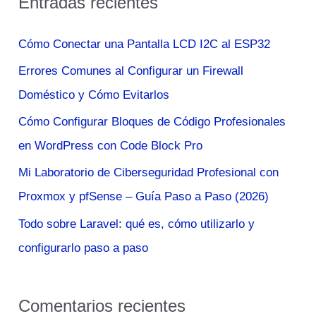
Entradas recientes
c
a
Cómo Conectar una Pantalla LCD I2C al ESP32
r
Errores Comunes al Configurar un Firewall
p
Doméstico y Cómo Evitarlos
o
Cómo Configurar Bloques de Código Profesionales
r
en WordPress con Code Block Pro
:
Mi Laboratorio de Ciberseguridad Profesional con
Proxmox y pfSense – Guía Paso a Paso (2026)
Todo sobre Laravel: qué es, cómo utilizarlo y
configurarlo paso a paso
Comentarios recientes