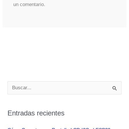
un comentario.
B
u
s
Entradas recientes
c
a