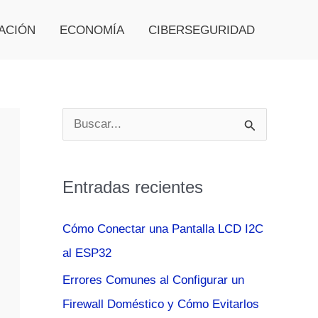
ACIÓN
ECONOMÍA
CIBERSEGURIDAD
B
u
s
Entradas recientes
c
a
Cómo Conectar una Pantalla LCD I2C
r
al ESP32
p
Errores Comunes al Configurar un
o
Firewall Doméstico y Cómo Evitarlos
r