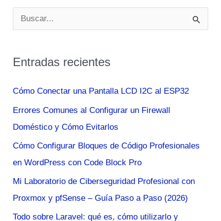
B
u
s
Entradas recientes
c
a
Cómo Conectar una Pantalla LCD I2C al ESP32
r
Errores Comunes al Configurar un Firewall
p
Doméstico y Cómo Evitarlos
o
Cómo Configurar Bloques de Código Profesionales
r
en WordPress con Code Block Pro
:
Mi Laboratorio de Ciberseguridad Profesional con
Proxmox y pfSense – Guía Paso a Paso (2026)
Todo sobre Laravel: qué es, cómo utilizarlo y