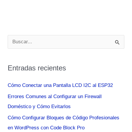
B
u
s
Entradas recientes
c
a
Cómo Conectar una Pantalla LCD I2C al ESP32
r
Errores Comunes al Configurar un Firewall
p
Doméstico y Cómo Evitarlos
o
Cómo Configurar Bloques de Código Profesionales
r
en WordPress con Code Block Pro
: