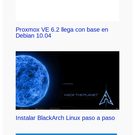
Proxmox VE 6.2 llega con base en
Debian 10.04
Instalar BlackArch Linux paso a paso