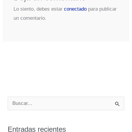
Lo siento, debes estar
conectado
para publicar
un comentario.
B
u
s
Entradas recientes
c