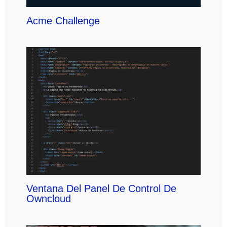
Acme Challenge
Ventana Del Panel De Control De
Owncloud