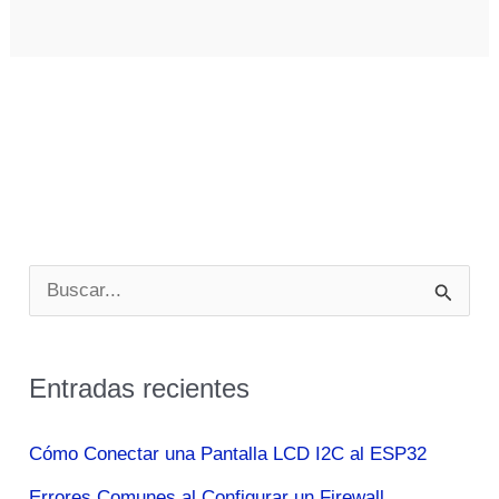
B
u
s
Entradas recientes
c
a
Cómo Conectar una Pantalla LCD I2C al ESP32
r
Errores Comunes al Configurar un Firewall