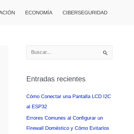
ACIÓN
ECONOMÍA
CIBERSEGURIDAD
B
u
s
Entradas recientes
c
a
Cómo Conectar una Pantalla LCD I2C
r
al ESP32
p
Errores Comunes al Configurar un
o
Firewall Doméstico y Cómo Evitarlos
r