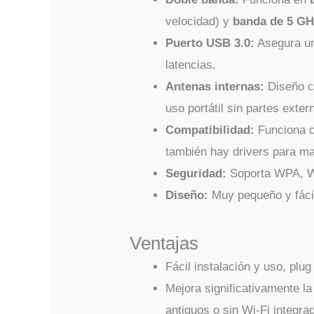
velocidad) y
banda de 5 G
Puerto USB 3.0:
Asegura un
latencias.
Antenas internas:
Diseño co
uso portátil sin partes ext
Compatibilidad:
Funciona c
también hay drivers para ma
Seguridad:
Soporta WPA, WP
Diseño:
Muy pequeño y fácil
Ventajas
Fácil instalación y uso, plu
Mejora significativamente l
antiguos o sin Wi-Fi integra