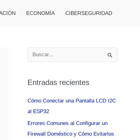
ACIÓN
ECONOMÍA
CIBERSEGURIDAD
B
u
s
Entradas recientes
c
a
Cómo Conectar una Pantalla LCD I2C
r
al ESP32
p
Errores Comunes al Configurar un
o
Firewall Doméstico y Cómo Evitarlos
r