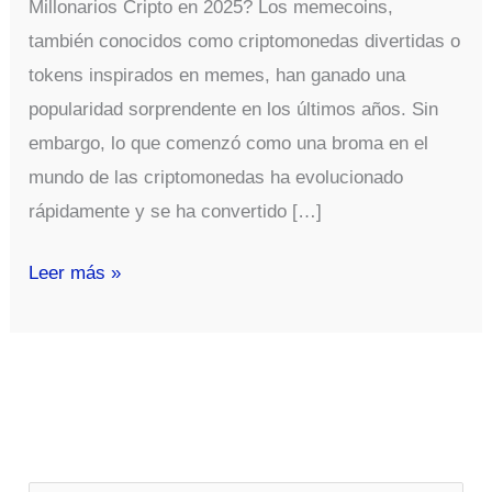
Millonarios Cripto en 2025? Los memecoins,
también conocidos como criptomonedas divertidas o
tokens inspirados en memes, han ganado una
popularidad sorprendente en los últimos años. Sin
embargo, lo que comenzó como una broma en el
mundo de las criptomonedas ha evolucionado
rápidamente y se ha convertido […]
TOP
Leer más »
10
MEMECOINS
de
los
Millonarios
Cripto