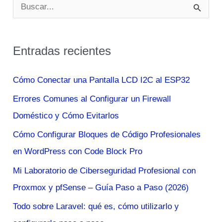
B
para
u
2025
s
Entradas recientes
c
a
Cómo Conectar una Pantalla LCD I2C al ESP32
r
Errores Comunes al Configurar un Firewall
p
Doméstico y Cómo Evitarlos
o
Cómo Configurar Bloques de Código Profesionales
r
en WordPress con Code Block Pro
:
Mi Laboratorio de Ciberseguridad Profesional con
Proxmox y pfSense – Guía Paso a Paso (2026)
Todo sobre Laravel: qué es, cómo utilizarlo y