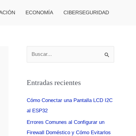
ACIÓN
ECONOMÍA
CIBERSEGURIDAD
B
u
s
Entradas recientes
c
a
Cómo Conectar una Pantalla LCD I2C
r
al ESP32
p
Errores Comunes al Configurar un
o
Firewall Doméstico y Cómo Evitarlos
r