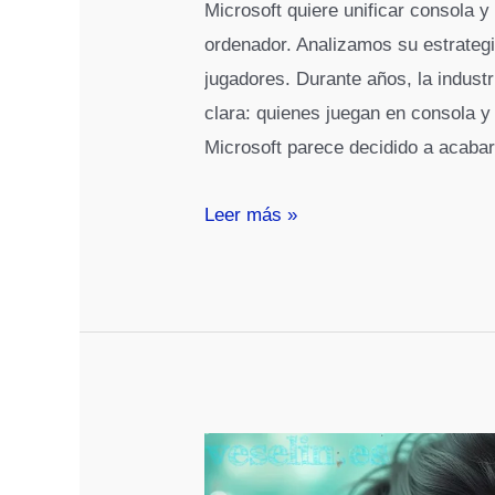
Microsoft quiere unificar consola
ordenador. Analizamos su estrategia
jugadores. Durante años, la indust
clara: quienes juegan en consola y
Microsoft parece decidido a acabar
Microsoft
Leer más »
rompe
la
barrera
entre
consola
y
PC:
su