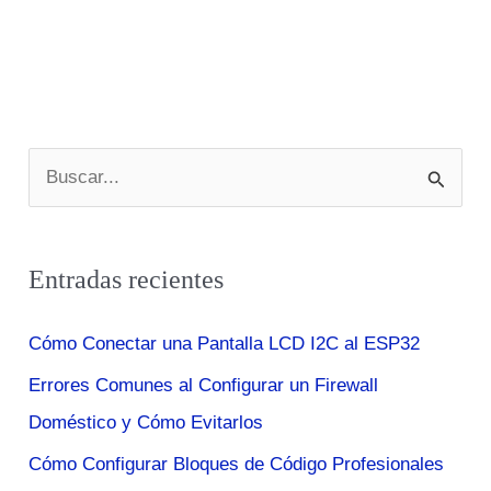
B
u
s
Entradas recientes
c
a
Cómo Conectar una Pantalla LCD I2C al ESP32
r
Errores Comunes al Configurar un Firewall
p
Doméstico y Cómo Evitarlos
o
r
Cómo Configurar Bloques de Código Profesionales