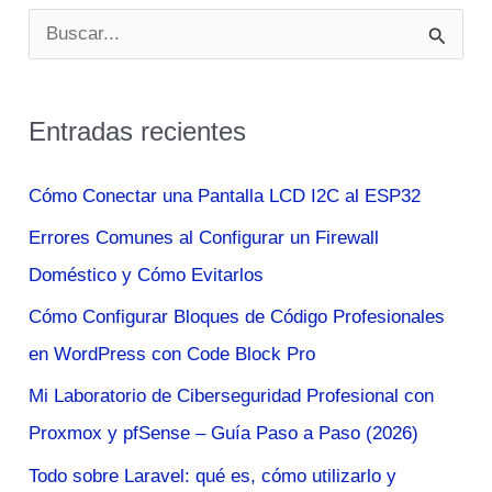
Rusia
B
Usó
u
un
s
Misil
Entradas recientes
c
Intercontinental?
a
Cómo Conectar una Pantalla LCD I2C al ESP32
r
Errores Comunes al Configurar un Firewall
p
Doméstico y Cómo Evitarlos
o
Cómo Configurar Bloques de Código Profesionales
r
en WordPress con Code Block Pro
:
Mi Laboratorio de Ciberseguridad Profesional con
Proxmox y pfSense – Guía Paso a Paso (2026)
Todo sobre Laravel: qué es, cómo utilizarlo y