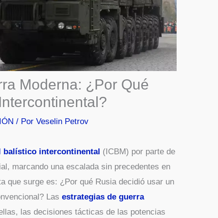
rra Moderna: ¿Por Qué
Intercontinental?
IÓN
/ Por
Veselin Petrov
l balístico intercontinental
(ICBM) por parte de
ial, marcando una escalada sin precedentes en
nta que surge es: ¿Por qué Rusia decidió usar un
convencional? Las
estrategias de guerra
llas, las decisiones tácticas de las potencias