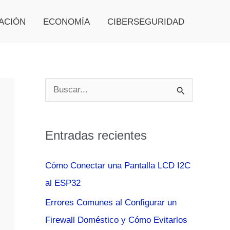
ACIÓN
ECONOMÍA
CIBERSEGURIDAD
B
u
s
Entradas recientes
c
a
Cómo Conectar una Pantalla LCD I2C
r
al ESP32
p
Errores Comunes al Configurar un
o
Firewall Doméstico y Cómo Evitarlos
r