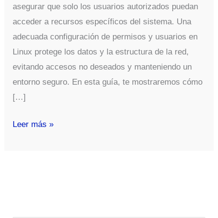
asegurar que solo los usuarios autorizados puedan
acceder a recursos específicos del sistema. Una
adecuada configuración de permisos y usuarios en
Linux protege los datos y la estructura de la red,
evitando accesos no deseados y manteniendo un
entorno seguro. En esta guía, te mostraremos cómo
[…]
Control
Leer más »
de
Acceso
en
Linux:
Mejores
Prácticas