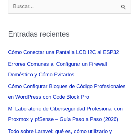
B
de
u
Permisos
s
y
Entradas recientes
c
Usuarios
a
Cómo Conectar una Pantalla LCD I2C al ESP32
r
Errores Comunes al Configurar un Firewall
p
Doméstico y Cómo Evitarlos
o
Cómo Configurar Bloques de Código Profesionales
r
en WordPress con Code Block Pro
:
Mi Laboratorio de Ciberseguridad Profesional con
Proxmox y pfSense – Guía Paso a Paso (2026)
Todo sobre Laravel: qué es, cómo utilizarlo y