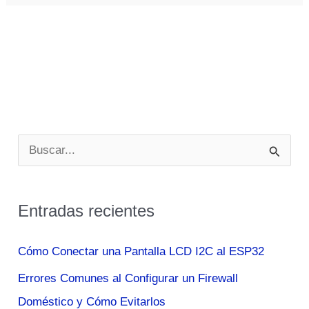
B
u
s
Entradas recientes
c
a
Cómo Conectar una Pantalla LCD I2C al ESP32
r
Errores Comunes al Configurar un Firewall
p
Doméstico y Cómo Evitarlos